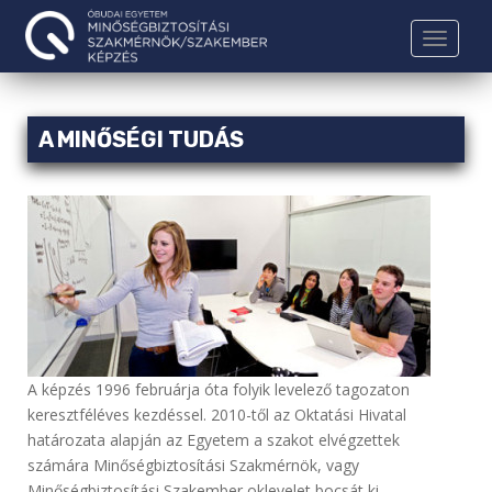
S
k
TOGGLE
i
p
t
A MINŐSÉGI TUDÁS
o
m
a
i
n
c
o
n
t
e
A képzés 1996 februárja óta folyik levelező tagozaton
n
keresztféléves kezdéssel. 2010-től az Oktatási Hivatal
t
határozata alapján az Egyetem a szakot elvégzettek
számára Minőségbiztosítási Szakmérnök, vagy
Minőségbiztosítási Szakember oklevelet bocsát ki.